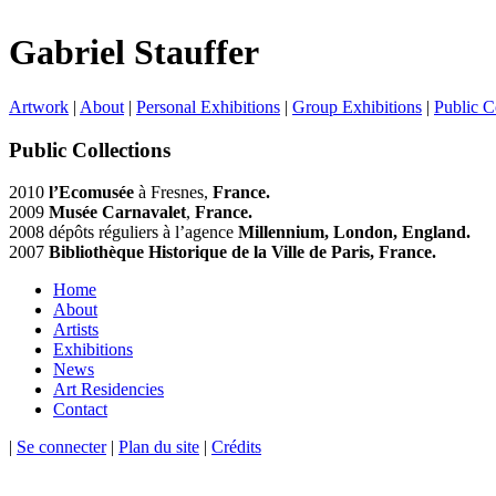
Gabriel Stauffer
Artwork
|
About
|
Personal Exhibitions
|
Group Exhibitions
|
Public C
Public Collections
2010
l’Ecomusée
à Fresnes,
France.
2009
Musée Carnavalet
,
France.
2008 dépôts réguliers à l’agence
Millennium, London, England.
2007
Bibliothèque Historique de la Ville de Paris, France.
Home
About
Artists
Exhibitions
News
Art Residencies
Contact
|
Se connecter
|
Plan du site
|
Crédits