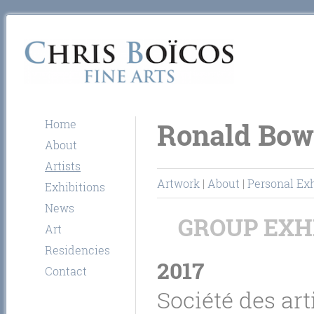
Home
Ronald Bo
About
Artists
Artwork
|
About
|
Personal Exh
Exhibitions
News
GROUP EXH
Art
Residencies
2017
Contact
Société des art