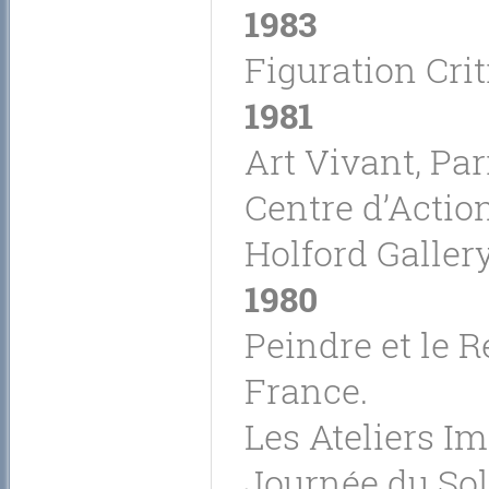
1983
Figuration Crit
1981
Art Vivant, Par
Centre d’Actio
Holford Galler
1980
Peindre et le 
France.
Les Ateliers Im
Journée du Sole