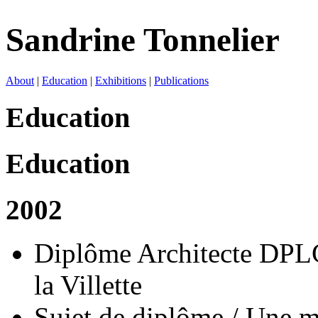
Sandrine Tonnelier
About
|
Education
|
Exhibitions
|
Publications
Education
Education
2002
Diplôme Architecte DPLG
la Villette
Sujet de diplôme / Une m