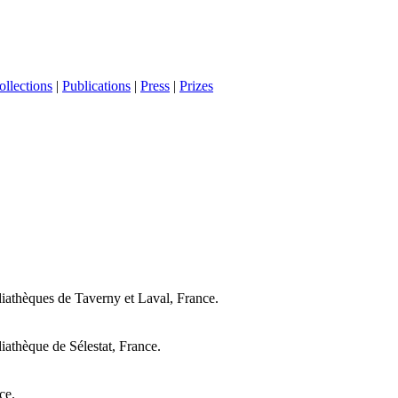
ollections
|
Publications
|
Press
|
Prizes
iathèques de Taverny et Laval, France.
iathèque de Sélestat, France.
ce.