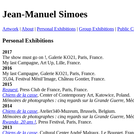
Jean-Manuel Simoes
Artwork
|
About
|
Personal Exhibitions
|
Group Exhibitions
|
Public C
Personal Exhibitions
2017
The show must go on !, Galerie KO21, Paris, France.
My last Campagne, Art Up, Lille, France.
2016
My last Campagne, Galerie KO21, Paris, France.
35,04, Festival Ménil’Image, Château Gontier, France.
2015
Request
, Press Club de France, Paris, France.
Chiens de la casse
, Center of Contemporary Art, Katowice, Poland.
Mémoires de photographes : cinq regards sur la Grande Guerre
, Méd
2014
Chiens de la casse
, Atelier340-Muzeum, Brussels, Belgium.
Mémoires de photographes : cinq regards sur la Grande Guerre
, Méd
Rwanda, 20 ans !
, Press Festival, Paris, France.
2013
Chiens de la casse
, Cultural Center André Malraux, Le Bourget, Fran