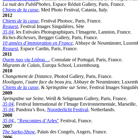
La nuit des PubliPhobes
, Espace Réduit Gallery, Paris, France.
Chiens de la casse
, Med Photo Festival, Catania, Italy.
2012
Chiens de la casse
, Festival Photsoc, Paris, France.
Request
, Festival Images Singulières, Sète
35,04
, les Estivales Photographiques, l’Imagerie, Lannion, France.
Riches-Richesses
, Bergger Gallery, Paris, France.
10 années d’immigration en France
, Abbaye de Neumünster, Luxem
Request
, Espace Cardin, Paris, France.
2011
Quem nao viu Lisboa…
, Consulate of Portugal, Paris, France.
Migrants de Calais
, Europa School, Luxembourg.
2010
Changement de Distance
, Photo4 Gallery, Paris, France.
Hooligans, l’autre face du beau jeu
, Abbaye de Neumünster, Luxemb
Chiens de la casse
, &
Springstine sur Seine
, Festival Images Singulièr
2009
Springstine sur Seine
, Weill & Seligmann Gallery, Paris, France.
35,04
, Festival International de l’Image Environnementale, Marseille,
35,04
, Pandora’s Box,
Noorderlicht Festival
, Netherlands.
2008
35,04
,,
"Rencontres d’Arles"
Festival, France.
2007
The Sarko-Show
, Palais des Congrès, Angers, France.
2006