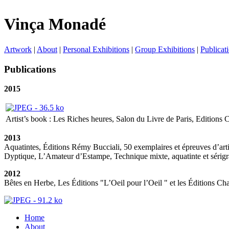
Vinça Monadé
Artwork
|
About
|
Personal Exhibitions
|
Group Exhibitions
|
Publicat
Publications
2015
Artist’s book : Les Riches heures, Salon du Livre de Paris, Editions 
2013
Aquatintes, Éditions Rémy Bucciali, 50 exemplaires et épreuves d’art
Dyptique, L’Amateur d’Estampe, Technique mixte, aquatinte et sérig
2012
Bêtes en Herbe, Les Éditions "L’Oeil pour l’Oeil " et les Éditions Ch
Home
About