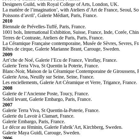
Designers Guild, with Royal College of Arts, London, UK.
La matière de l’imagination’, with Ateliers d’Art de France, Seoul, S
Poissons d’avril’, Galerie Médiart, Paris, France.
2010
Biennale de Prévelles-Tuffé, Paris, France.
1001 bols, International Exhibition, Suisse, France, Inde, Corée, Chin
Terres de Contraste, Ateliers de Paris, Paris, France.
La Céramique Française contemporaine, Musée de Sèvres, Sevres, Fr
Bêtes de cirque, Galerie Marianne Brant, Carouge, Sweden.
2009
Art’che de Noé, Galerie l’Ecu de France, Viroflay, France.
Galerie Terra Viva, St Quentin la Poterie, France.
Blanc-Noir, Maison de la Céramique Contemporaine de Giroussens, 
Galerie Aroa, Neuilly sur Seine, Seine, France.
Les enciellements, Galerie Art Céramique et Verre, Trigance, France.
2008
Galerie de l’Ancienne Poste, Toucy, France.
Soleil levant, Galerie Embargo, Paris, France.
2007
Galerie Terra Viva, St Quentin-la-Poterie, France.
Galerie du Lavoir à Clamart, France.
Galerie Embargo, Paris, France.
Le décor au féminin, Galerie Fabrik’Art, Kirchberg, Sweden.
Galerie Maya Guidi, Carouge, Sweden.
2006