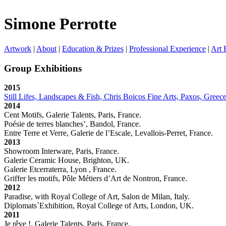
Simone Perrotte
Artwork
|
About
|
Education & Prizes
|
Professional Experience
|
Art 
Group Exhibitions
2015
Still Lifes, Landscapes & Fish, Chris Boicos Fine Arts, Paxos, Greece
2014
Cent Motifs, Galerie Talents, Paris, France.
Poésie de terres blanches’, Bandol, France.
Entre Terre et Verre, Galerie de l’Escale, Levallois-Perret, France.
2013
Showroom Interware, Paris, France.
Galerie Ceramic House, Brighton, UK.
Galerie Etcerraterra, Lyon , France.
Griffer les motifs, Pôle Métiers d’Art de Nontron, France.
2012
Paradise, with Royal College of Art, Salon de Milan, Italy.
Diplomats`Exhibition, Royal College of Arts, London, UK.
2011
Je rêve !, Galerie Talents, Paris, France.