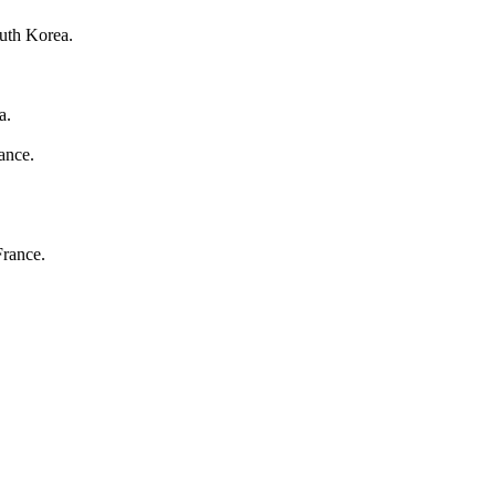
outh Korea.
a.
ance.
France.