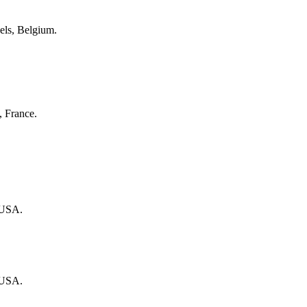
sels, Belgium.
, France.
 USA.
 USA.