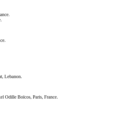
ance.
.
ce.
ut, Lebanon.
el Odille Boïcos, Paris, France.