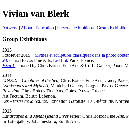
Vivian van Blerk
Artwork
|
About
|
Education
|
Personal exhibitions
|
Group Exhibition
Group Exhibitions
2015
Fotofever 2015,
"Mythes et sculptures classiques dans la photo cont
93
, Chris Boicos Fine Arts,
Le Huit
, Paris, France.
Ελιά !
, curated by Chris Boicos Fine Arts & Corfu Gallery, Paxos M
2014
ΙΧΘΕΙΣ – Creatures of the Sea
, Chris Boicos Fine Arts, Gaios, Paxos
Landscapes and Myths II
, Municipal Gallery, Loggos, Paxos, Greece.
Poseidon
, Chris Boicos Fine Arts, Gaios, Paxos, Greece.
Art Factum, Beirut, Lebanon.
Les Artistes de la Source
, Fondation Garouste, La Guéroulde, Norman
2013
Landscapes and Myths
(
Island Lives
series) Chris Boïcos Fine Arts, 
In Toto gallery, Johannesburg, South Africa.