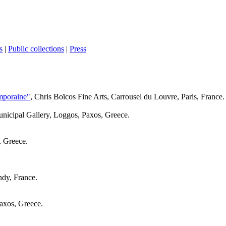
s
|
Public collections
|
Press
emporaine"
, Chris Boïcos Fine Arts, Carrousel du Louvre, Paris, France.
unicipal Gallery, Loggos, Paxos, Greece.
, Greece.
dy, France.
Paxos, Greece.