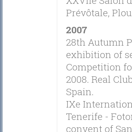
XXVIIe Salon d
Prévôtale, Plo
2007
28th Autumn Pa
exhibition of s
Competition fo
2008. Real Club
Spain.
IXe Internatio
Tenerife - Fot
convent of San