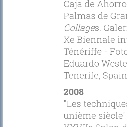
Caja de Ahorro
Palmas de Gran
Collage
s. Gale
Xe Biennale in
Ténériffe - Fot
Eduardo Wester
Tenerife, Spain
2008
"Les techniques
unième siècle".