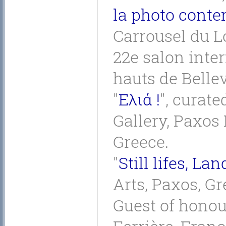
la photo cont
Carrousel du Lo
22e salon inte
hauts de Bellev
"
Ελιά !
", curat
Gallery, Paxos
Greece.
"
Still lifes, L
Arts, Paxos, Gr
Guest of honou