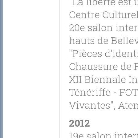
"La liberté est
Centre Culturel
20e salon inte
hauts de Bellev
"Pièces d’ident
Chaussure de 
XII Biennale I
Ténériffe - F
Vivantes", Aten
2012
19e salon inte