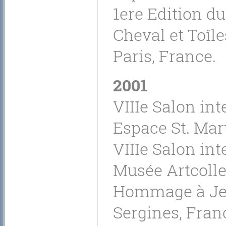
1ere Edition d
Cheval et Toîle
Paris, France.
2001
VIIIe Salon in
Espace St. Mart
VIIIe Salon in
Musée Artcolle
Hommage à Jea
Sergines, Fran