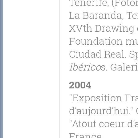
Tenerife, (Fot
La Baranda, Ten
XVth Drawing c
Foundation mu
Ciudad Real. S
Ibérico
s. Galer
2004
"Exposition Fr
d’aujourd’hui." 
"Atout coeur d’
France.