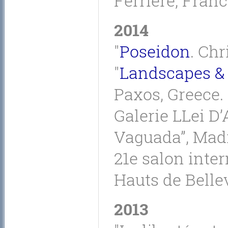
Ferrière, Franc
2014
"
Poseidon
. Chr
"
Landscapes & 
Paxos, Greece.
Galerie LLei D’
Vaguada”, Madr
21e salon inte
Hauts de Bellev
2013