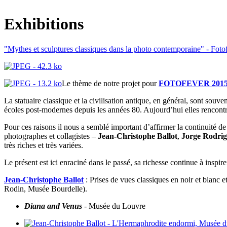
Exhibitions
"Mythes et sculptures classiques dans la photo contemporaine" - Foto
Le thème de notre projet pour
FOTOFEVER 201
La statuaire classique et la civilisation antique, en général, sont sou
écoles post-modernes depuis les années 80. Aujourd’hui elles rencontre
Pour ces raisons il nous a semblé important d’affirmer la continuité d
photographes et collagistes –
Jean-Christophe Ballot
,
Jorge Rodrig
très riches et très variées.
Le présent est ici enraciné dans le passé, sa richesse continue à inspire
Jean-Christophe Ballot
: Prises de vues classiques en noir et blanc
Rodin, Musée Bourdelle).
Diana and Venus
- Musée du Louvre